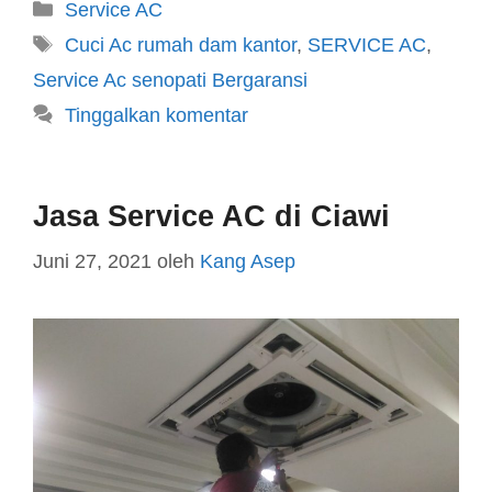
Service AC
Cuci Ac rumah dam kantor
,
SERVICE AC
,
Service Ac senopati Bergaransi
Tinggalkan komentar
Jasa Service AC di Ciawi
Juni 27, 2021
oleh
Kang Asep