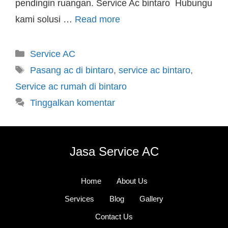
pendingin ruangan. Service Ac bintaro Hubungu
kami solusi …
Read more
Service AC
Pasang ac di bintaro
,
service ac bintaro
,
Service ac rumah di bintaro
Tinggalkan komentar
Jasa Service AC
Home
About Us
Services
Blog
Gallery
Contact Us