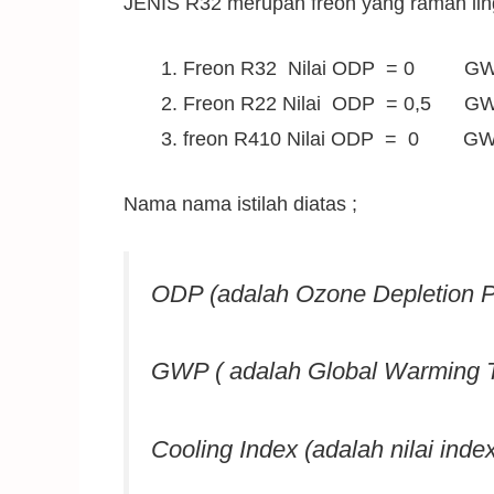
JENIS R32 merupan freon yang ramah ling
Freon R32 Nilai ODP = 0 G
Freon R22 Nilai ODP = 0,5 G
freon R410 Nilai ODP = 0 G
Nama nama istilah diatas ;
ODP (adalah Ozone Depletion Po
GWP ( adalah Global Warming T
Cooling Index (adalah nilai inde