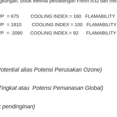
kungan. untuk Melihat perbadingan Freon R32 dan freon 
WP = 675 COOLING INDEX = 160 FLAMABILITY 
WP = 1810 COOLING INDEX = 100 FLAMABILITY =
WP = 2090 COOLING INDEX = 92 FLAMABILITY = 
tential alias Potensi Perusakan Ozone)
ingkat atau Potensi Pemanasan Global)
x pendinginan)