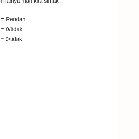
lainya mari kita simak :
= Rendah
 0/tidak
0/tidak